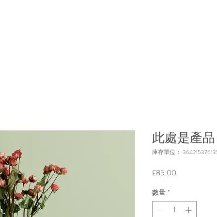
此處是產品
庫存單位： 364215376135
價
£85.00
格
數量
*